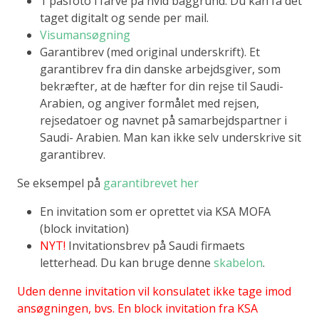
1 pasfoto i farve på hvid baggrund. Du kan få det
taget digitalt og sende per mail.
Visumansøgning
Garantibrev (med original underskrift). Et
garantibrev fra din danske arbejdsgiver, som
bekræfter, at de hæfter for din rejse til Saudi-
Arabien, og angiver formålet med rejsen,
rejsedatoer og navnet på samarbejdspartner i
Saudi- Arabien. Man kan ikke selv underskrive sit
garantibrev.
Se eksempel på
garantibrevet her
En invitation som er oprettet via KSA MOFA
(block invitation)
NYT!
Invitationsbrev på Saudi firmaets
letterhead. Du kan bruge denne
skabelon
.
Uden denne invitation vil konsulatet ikke tage imod
ansøgningen, bvs. En block invitation fra KSA