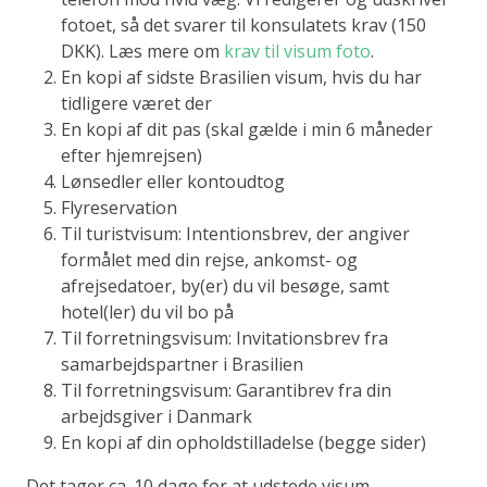
fotoet, så det svarer til konsulatets krav (150
DKK). Læs mere om
krav til visum foto
.
En kopi af sidste Brasilien visum, hvis du har
tidligere været der
En kopi af dit pas (skal gælde i min 6 måneder
efter hjemrejsen)
Lønsedler eller kontoudtog
Flyreservation
Til turistvisum: Intentionsbrev, der angiver
formålet med din rejse, ankomst- og
afrejsedatoer, by(er) du vil besøge, samt
hotel(ler) du vil bo på
Til forretningsvisum: Invitationsbrev fra
samarbejdspartner i Brasilien
Til forretningsvisum: Garantibrev fra din
arbejdsgiver i Danmark
En kopi af din opholdstilladelse (begge sider)
Det tager ca. 10 dage for at udstede visum.