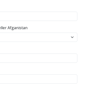
ller Afganistan
sendelse sporbar. I så fald skal brevet
 modtager sagen.
.