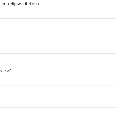
, religiøs titel etc)
Bestil dit visum til Indien her
st- eller forretningsvisum (E-v
l en af følgende 16 lufthavne (Ahmedabad, Amritsar, Bengalur
vilke?
i, Tiruchirapalli, Trivandrum eller Varanasi), kan vi hjælpe
 visummet sendes på mail.
 denne
bestillingsblanket
med dit telefonkamera. Skuldrene skal være synlige. Uden bri