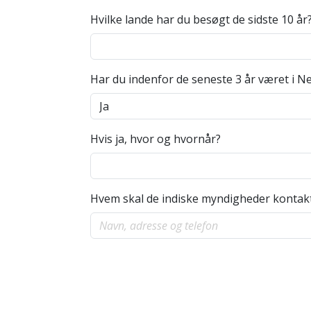
Det inviterende firmas navn, adresse
Hvilke lande har du besøgt de sidste 10 år
Den rejsendes fulde navn, fødselsdato
Byer, som skal besøges
Rejsens formål, længde, samt datoer f
Har du indenfor de seneste 3 år været i N
Navnet på den, der betaler for den rej
Underskrift og firmastempel
Send det hele til os, eller aflever personlig
Hvis ja, hvor og hvornår?
NB.
Hvis din sag haster, anbefaler vi, at 
afleveres på posthuset, og vi burde modtag
Hvem skal de indiske myndigheder kontakte
Sender du det som almindeligt- eller et Qui