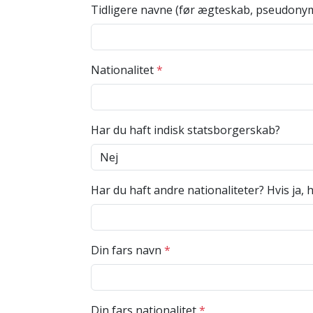
Tidligere navne (før ægteskab, pseudonymer
Nationalitet
*
Har du haft indisk statsborgerskab?
Turi
Skal du rejse til Indien og ankommer du ti
Har du haft andre nationaliteter? Hvis ja, h
Hyderabad, Jaipur, Kolkata, Lucknow, Mumba
Behandlingstiden er
3-4 arbejdsdage
, og
Din fars navn
*
For at ansøge om visum bedes du udfylde
Til ansøgningen skal du vedlægge:
1 pasfoto i farve. Du kan få det taget 
Din fars nationalitet
*